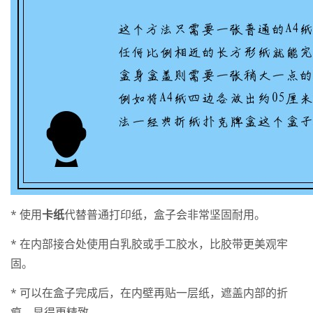
* 使用
卡纸
代替普通打印纸，盒子会非常坚固耐用。
* 在内部接合处使用白乳胶或手工胶水，比胶带更美观牢
固。
* 可以在盒子完成后，在内壁再贴一层纸，遮盖内部的折
痕，显得更精致。