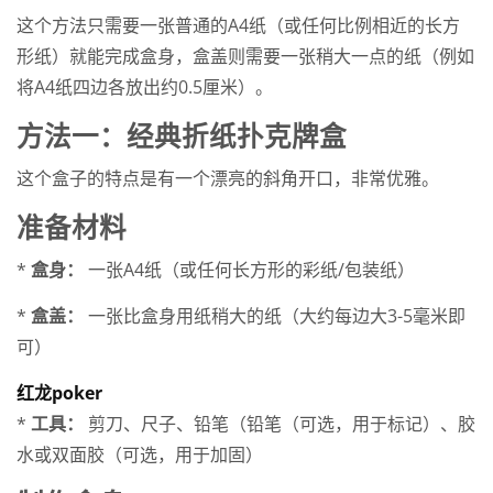
这个方法只需要一张普通的A4纸（或任何比例相近的长方
形纸）就能完成盒身，盒盖则需要一张稍大一点的纸（例如
将A4纸四边各放出约0.5厘米）。
方法一：经典折纸扑克牌盒
这个盒子的特点是有一个漂亮的斜角开口，非常优雅。
准备材料
*
盒身：
一张A4纸（或任何长方形的彩纸/包装纸）
*
盒盖：
一张比盒身用纸稍大的纸（大约每边大3-5毫米即
可）
红龙poker
*
工具：
剪刀、尺子、铅笔（铅笔（可选，用于标记）、胶
水或双面胶（可选，用于加固）