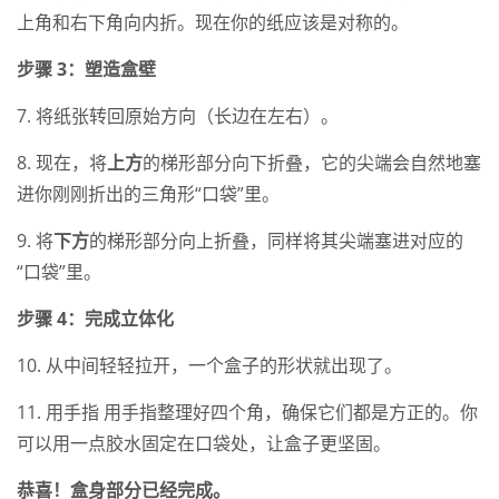
上角和右下角向内折。现在你的纸应该是对称的。
步骤 3：塑造盒壁
7. 将纸张转回原始方向（长边在左右）。
8. 现在，将
上方
的梯形部分向下折叠，它的尖端会自然地塞
进你刚刚折出的三角形“口袋”里。
9. 将
下方
的梯形部分向上折叠，同样将其尖端塞进对应的
“口袋”里。
步骤 4：完成立体化
10. 从中间轻轻拉开，一个盒子的形状就出现了。
11. 用手指 用手指整理好四个角，确保它们都是方正的。你
可以用一点胶水固定在口袋处，让盒子更坚固。
恭喜！盒身部分已经完成。