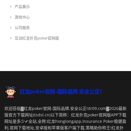
产品展示
游戏中心
公司服务
互动红龙扑克poker官网版
欢迎莅临▓红龙poker官网-国际品牌,安全公正!dr09.com▓2026最新
版官方下载网址(tsdsl.cn)以下简称：红龙扑克poker官网版APP下载
网址是多少✔全站,全称:红龙honglongapp,Insurance Poker稳健盈
利,官网下载地址,安卓版和苹果版客户端下载,策略助你称王!红龙扑