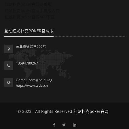
红龙扑克poker官网网页版
红龙扑克poker官网手机版入口
红龙扑克poker官网APP下载
互动红龙扑克POKER官网版
三亚市搞端巷206号
13594780267
Gamej9com@baidu.ag
https://www.tsdsl.cn
© 2023 - All Rights Reserved
红龙扑克poker官网