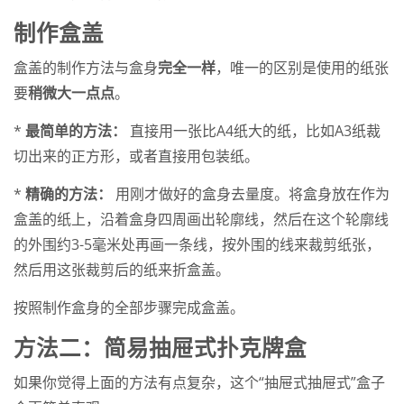
制作盒盖
盒盖的制作方法与盒身
完全一样
，唯一的区别是使用的纸张
要
稍微大一点点
。
*
最简单的方法：
直接用一张比A4纸大的纸，比如A3纸裁
切出来的正方形，或者直接用包装纸。
*
精确的方法：
用刚才做好的盒身去量度。将盒身放在作为
盒盖的纸上，沿着盒身四周画出轮廓线，然后在这个轮廓线
的外围约3-5毫米处再画一条线，按外围的线来裁剪纸张，
然后用这张裁剪后的纸来折盒盖。
按照制作盒身的全部步骤完成盒盖。
方法二：简易抽屉式扑克牌盒
如果你觉得上面的方法有点复杂，这个“抽屉式抽屉式”盒子