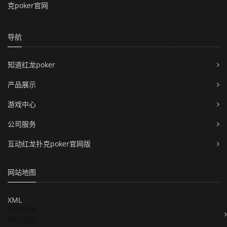
克poker官网
导航
知道红龙poker
产品展示
游戏中心
公司服务
互动红龙扑克poker官网版
网站地图
XML
网站地图
网站地图