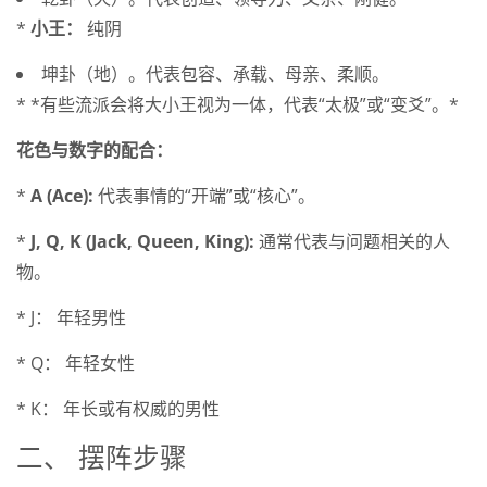
*
小王：
纯阴
坤卦（地）。代表包容、承载、母亲、柔顺。
* *有些流派会将大小王视为一体，代表“太极”或“变爻”。*
花色与数字的配合：
*
A (Ace):
代表事情的“开端”或“核心”。
*
J, Q, K (Jack, Queen, King):
通常代表与问题相关的人
物。
* J： 年轻男性
* Q： 年轻女性
* K： 年长或有权威的男性
二、 摆阵步骤