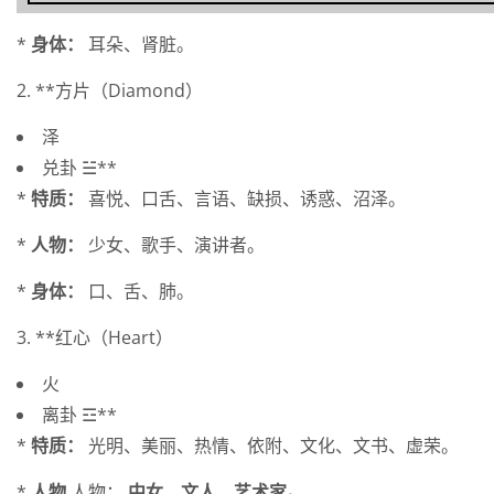
*
身体：
耳朵、肾脏。
2. **方片（Diamond）
泽
兑卦 ☱**
*
特质：
喜悦、口舌、言语、缺损、诱惑、沼泽。
*
人物：
少女、歌手、演讲者。
*
身体：
口、舌、肺。
3. **红心（Heart）
火
离卦 ☲**
*
特质：
光明、美丽、热情、依附、文化、文书、虚荣。
*
人物
人物：
中女、文人、艺术家。