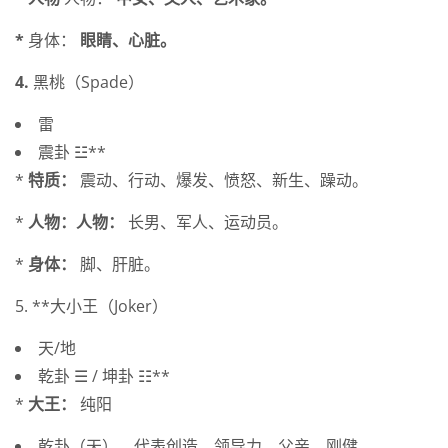
*
身体：
眼睛、心脏。
4.
黑桃（Spade）
雷
震卦 ☳**
*
特质：
震动、行动、爆发、愤怒、新生、躁动。
*
人物：人物：
长男、军人、运动员。
*
身体：
脚、肝脏。
5. **大小王（Joker）
天/地
乾卦 ☰ / 坤卦 ☷**
*
大王：
纯阳
乾卦（天）。代表创造、领导力、父亲、刚健。