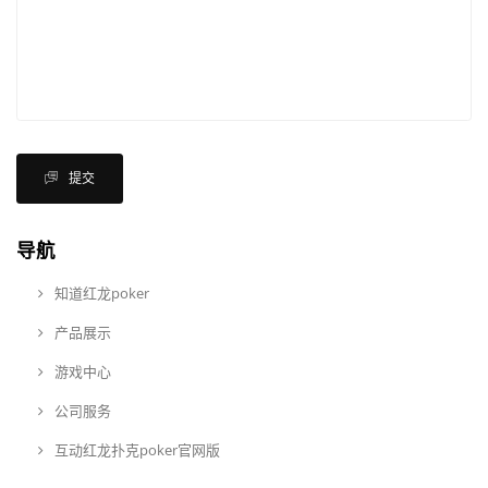
提交
导航
知道红龙poker
产品展示
游戏中心
公司服务
互动红龙扑克poker官网版