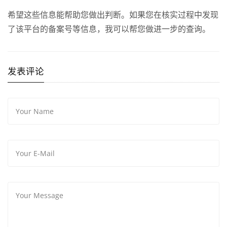
希望这些信息能帮助您做出判断。如果您在核实过程中发现
了该平台的备案号等信息，我可以帮您做进一步的查询。
发表评论