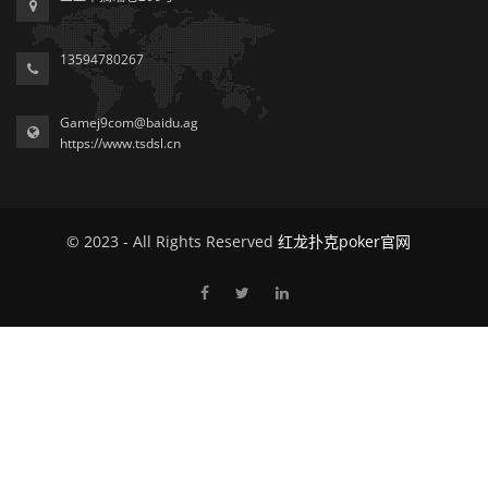
13594780267
Gamej9com@baidu.ag
https://www.tsdsl.cn
© 2023 - All Rights Reserved
红龙扑克poker官网