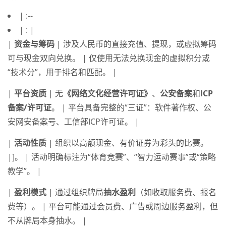
| :--
| : |
|
资金与筹码
| 涉及人民币的直接充值、提现，或虚拟筹码
可与现金双向兑换。 | 仅使用无法兑换现金的虚拟积分或
“技术分”，用于排名和匹配。 |
|
平台资质
| 无
《网络文化经营许可证》
、
公安备案
和
ICP
备案/许可证
。 | 平台具备完整的“三证”：软件著作权、公
安网安备案号、工信部ICP许可证。 |
|
活动性质
| 组织以高额现金、有价证券为彩头的比赛。
|]。 | 活动明确标注为“体育竞赛”、“智力运动赛事”或“策略
教学”。 |
|
盈利模式
| 通过组织牌局
抽水盈利
（如收取服务费、报名
费等）。 | 平台可能通过会员费、广告或周边服务盈利，但
不从牌局本身抽水。 |