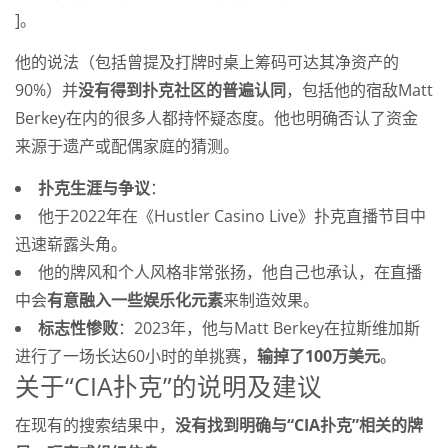
]。
他的说法（包括曾提及打牌时桌上筹码可达其净资产的
90%）并
没有得到扑克社区的普遍认同
，包括他的宿敌Matt
Berkey在内的很多人都持怀疑态度。他也明确否认了资金
来源于遗产或配偶家庭的猜测。
扑克生涯与争议
：
他于2022年在《Hustler Casino Live》扑克直播节目中
迅速崭露头角。
他的牌风和个人风格非常张扬，他自己也承认，在直播
中会
有意融入一些娱乐化元素
来制造效果。
标志性惨败
：2023年，他与Matt Berkey在拉斯维加斯
进行了一场长达60小时的单挑赛，
输掉了100万美元
。
关于“CIA扑克”的说明及建议
在现有的搜索结果中，
没有找到明确与“CIA扑克”相关的牌