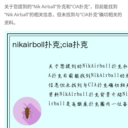
关于您提到的“Nik Airball”扑克和“CIA扑克”，目前能找到
“Nik Airball”的相关信息，但未找到与“CIA扑克”确切相关的
资料。