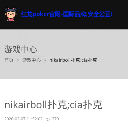
游戏中心
首页
游戏中心
nikairboll扑克;cia扑克
nikairboll扑克;cia扑克
2026-02-07 11:52:02
279