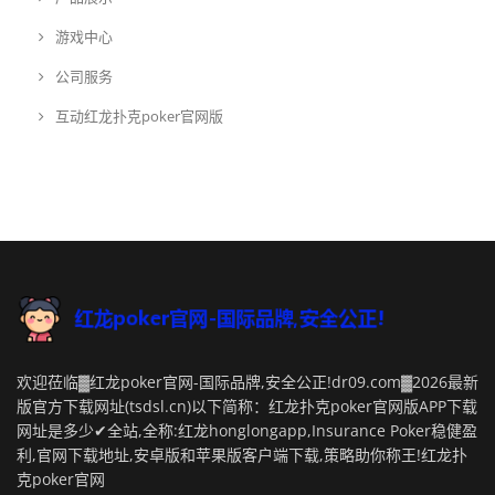
游戏中心
公司服务
互动红龙扑克poker官网版
欢迎莅临▓红龙poker官网-国际品牌,安全公正!dr09.com▓2026最新
版官方下载网址(tsdsl.cn)以下简称：红龙扑克poker官网版APP下载
网址是多少✔全站,全称:红龙honglongapp,Insurance Poker稳健盈
利,官网下载地址,安卓版和苹果版客户端下载,策略助你称王!红龙扑
克poker官网