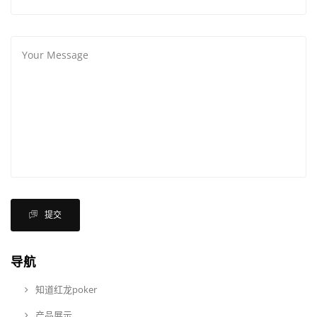
提交
导航
知道红龙poker
产品展示