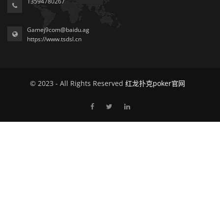
13594780267
Gamej9com@baidu.ag
https://www.tsdsl.cn
© 2023 - All Rights Reserved
红龙扑克poker官网