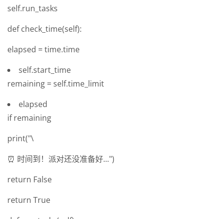
self.run_tasks
def check_time(self):
elapsed = time.time
self.start_time
remaining = self.time_limit
elapsed
if remaining
print("\
⏰ 时间到！派对还没准备好...")
return False
return True