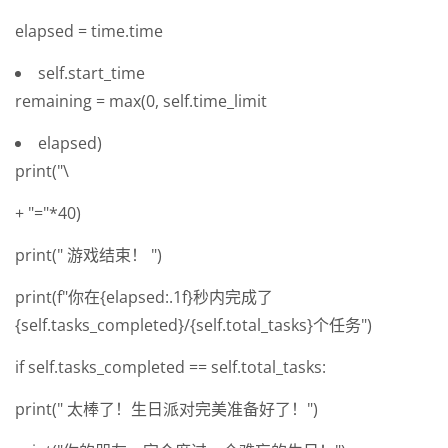
elapsed = time.time
self.start_time
remaining = max(0, self.time_limit
elapsed)
print("\
+ "="*40)
print(" 游戏结束！ ")
print(f"你在{elapsed:.1f}秒内完成了
{self.tasks_completed}/{self.total_tasks}个任务")
if self.tasks_completed == self.total_tasks:
print(" 太棒了！生日派对完美准备好了！")